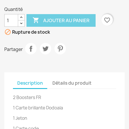
Quantité

favorite_border
AJOUTER AU PANIER

Rupture de stock
Partager
Description
Détails du produit
2 Boosters FR
1 Carte brillante Dodoala
1 Jeton
1 Carte code