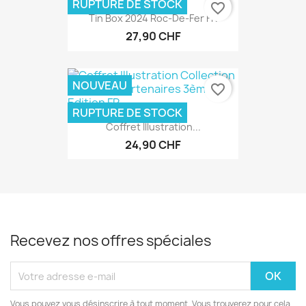
RUPTURE DE STOCK
favorite_border
Tin Box 2024 Roc-De-Fer FR
27,90 CHF
NOUVEAU
favorite_border
RUPTURE DE STOCK
Coffret Illustration...
24,90 CHF
Recevez nos offres spéciales
Vous pouvez vous désinscrire à tout moment. Vous trouverez pour cela