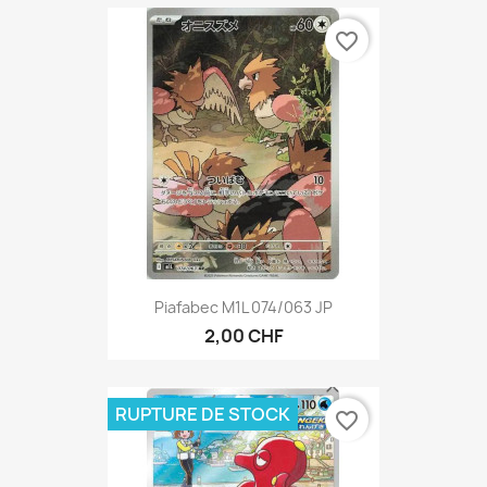
favorite_border
Piafabec M1L 074/063 JP
2,00 CHF
RUPTURE DE STOCK
favorite_border