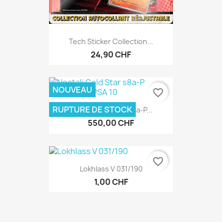
Tech Sticker Collection...
24,90 CHF
NOUVEAU
favorite_border
RUPTURE DE STOCK
Noctali Gold Star S8a-P...
550,00 CHF
favorite_border
Lokhlass V 031/190
1,00 CHF