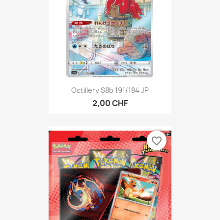
Octillery S8b 191/184 JP
2,00 CHF
favorite_border