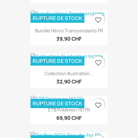
RUPTURE DE STOCK
favorite_border
Bundle Héros Transcendants FR
39,90 CHF
RUPTURE DE STOCK
favorite_border
Collection Illustration...
32,90 CHF
RUPTURE DE STOCK
favorite_border
ETB Pokémon 151 FR
69,90 CHF