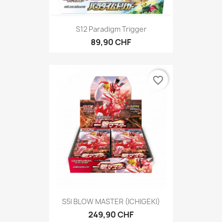
S12 Paradigm Trigger
89,90 CHF
favorite_border
S5I BLOW MASTER (ICHIGEKI)
249,90 CHF