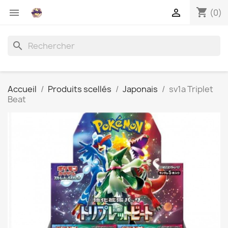
shopping_cart


(0)
search
Accueil
Produits scellés
Japonais
sv1a Triplet
Beat