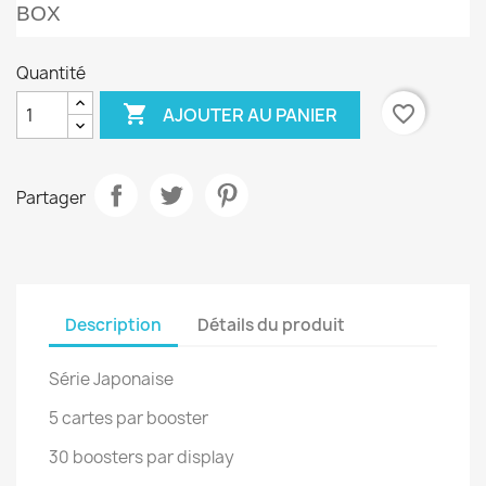
BOX
Quantité

favorite_border
AJOUTER AU PANIER
Partager
Description
Détails du produit
Série Japonaise
5 cartes par booster
30 boosters par display