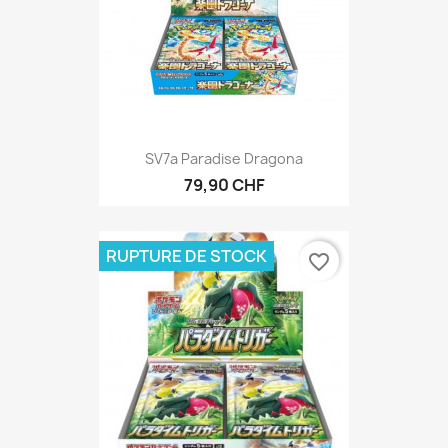
SV7a Paradise Dragona
79,90 CHF
RUPTURE DE STOCK
favorite_border