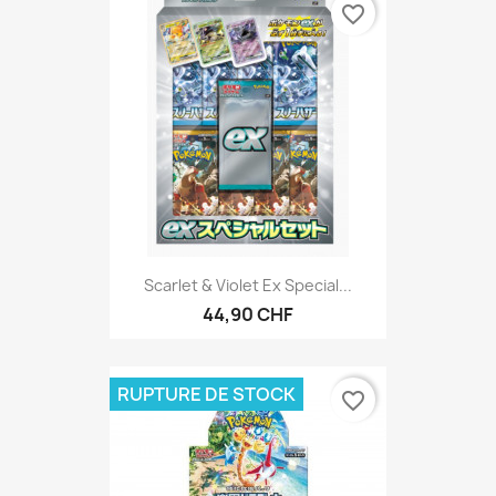
favorite_border
Scarlet & Violet Ex Special...
44,90 CHF
RUPTURE DE STOCK
favorite_border