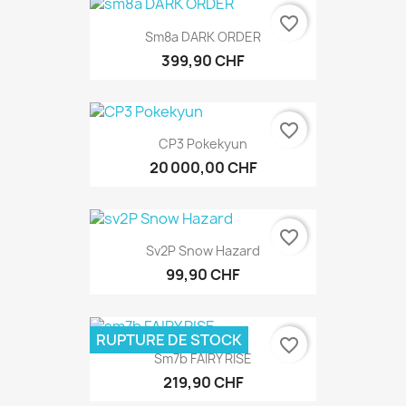
favorite_border
Sm8a DARK ORDER
399,90 CHF
favorite_border
CP3 Pokekyun
20 000,00 CHF
favorite_border
Sv2P Snow Hazard
99,90 CHF
RUPTURE DE STOCK
favorite_border
Sm7b FAIRY RISE
219,90 CHF