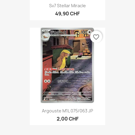
Sv7 Stellar Miracle
49,90 CHF
favorite_border
Argouste M1L 075/063 JP
2,00 CHF