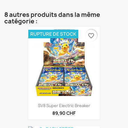
8 autres produits dans la même
catégorie :
RUPTURE DE STOCK
favorite_border
SV8 Super Electric Breaker
89,90 CHF