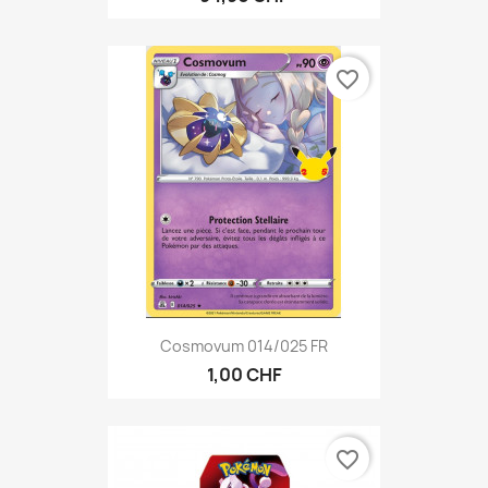
favorite_border
Cosmovum 014/025 FR
1,00 CHF
favorite_border