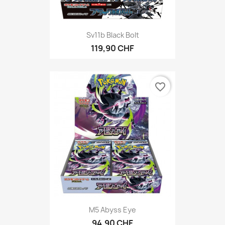
Sv11b Black Bolt
119,90 CHF
favorite_border
M5 Abyss Eye
94,90 CHF