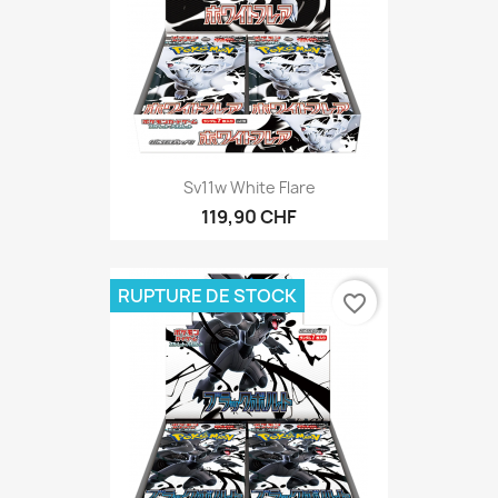
Sv11w White Flare
119,90 CHF
RUPTURE DE STOCK
favorite_border