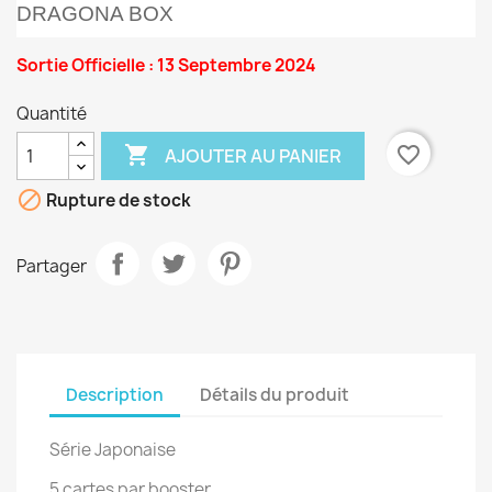
DRAGONA BOX
Sortie Officielle : 13 Septembre 2024
Quantité

favorite_border
AJOUTER AU PANIER

Rupture de stock
Partager
Description
Détails du produit
Série Japonaise
5 cartes par booster