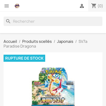
shopping_cart


(0)
search
Accueil
Produits scellés
Japonais
SV7a
Paradise Dragona
RUPTURE DE STOCK