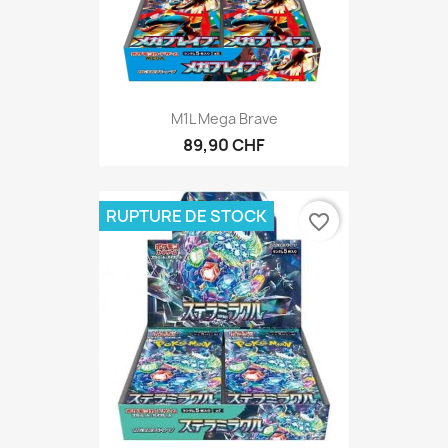
M1L Mega Brave
89,90 CHF
RUPTURE DE STOCK
favorite_border