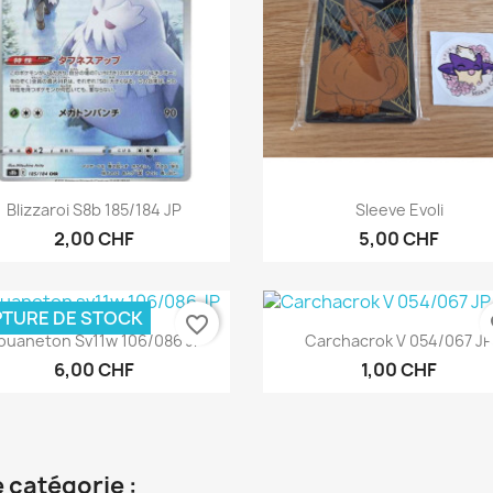
Aperçu rapide
Aperçu rapide


Blizzaroi S8b 185/184 JP
Sleeve Evoli
2,00 CHF
5,00 CHF
TURE DE STOCK
favorite_border
fa
Aperçu rapide
Aperçu rapide


ouaneton Sv11w 106/086 JP
Carchacrok V 054/067 J
6,00 CHF
1,00 CHF
 catégorie :