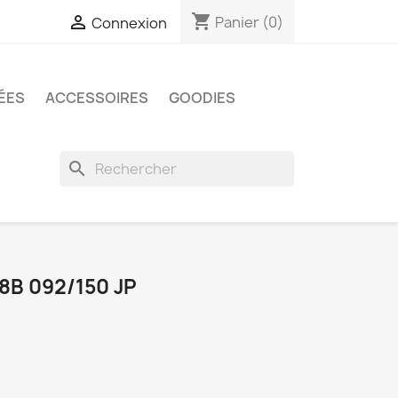
shopping_cart

Panier
(0)
Connexion
ÉES
ACCESSOIRES
GOODIES
search
B 092/150 JP