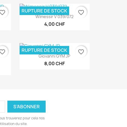
RUPTURE DE STOCK
vorite_border
favorite_border
Aperçu rapide

P
Wimessir V 039/072
4,00 CHF
RUPTURE DE STOCK
vorite_border
favorite_border
Aperçu rapide

Giovanni GYM JP
8,00 CHF
ous trouverez pour cela nos
ilisation du site.