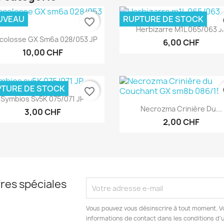
UVEAU
RUPTURE DE STOCK
favorite_border
fa
Aperçu rapide

Herbizarre M1L 065/063 J
Aperçu rapide

colosse GX Sm6a 028/053 JP
6,00 CHF
10,00 CHF
TURE DE STOCK
favorite_border
fa
Aperçu rapide

Symbios Sv5K 075/071 JP
Aperçu rapide

Necrozma Crinière Du...
3,00 CHF
2,00 CHF
res spéciales
Vous pouvez vous désinscrire à tout moment. V
informations de contact dans les conditions d'ut