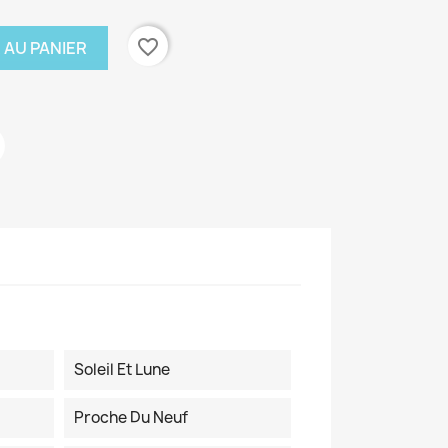
favorite_border
 AU PANIER
Soleil Et Lune
Proche Du Neuf