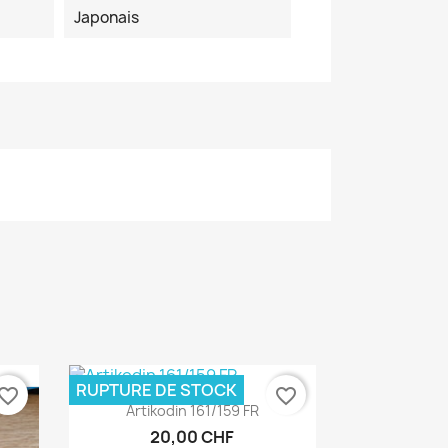
Japonais
RUPTURE DE STOCK
vorite_border
favorite_border
Aperçu rapide

Artikodin 161/159 FR
20,00 CHF