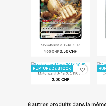
Aperçu rapide

Monaflèmit V 059/071 JP
0,50 CHF
1,00 CHF
RUPTURE DE STOCK
RUP
favorite_border
Aperçu rapide

Motorizard Sv4a 303/190 JP
C
2,00 CHF
8 autres produits dans la même