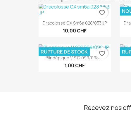
NO
favorite_border
Aperçu rapide

Dracolosse GX Sm6a 028/053 JP
Dra
10,00 CHF
RUPTURE DE STOCK
RUP
favorite_border
Aperçu rapide

Blindépique V S12 099/098 JP
1,00 CHF
Recevez nos off